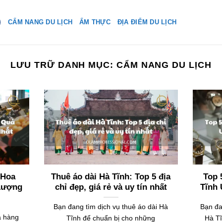
CẨM NANG DU LỊCH
ẨM THỰC
ĐỊA ĐIỂM DU LỊCH
LƯU TRỮ DANH MỤC:
CẨM NANG DU LỊCH
 Hoa
Thuê áo dài Hà Tĩnh: Top 5 địa
Top 
 Lượng
chỉ đẹp, giá rẻ và uy tín nhất
Tĩnh 
Bạn đang tìm dịch vụ thuê áo dài Hà
Bạn đa
a hàng
Tĩnh để chuẩn bị cho những
Hà Tĩ