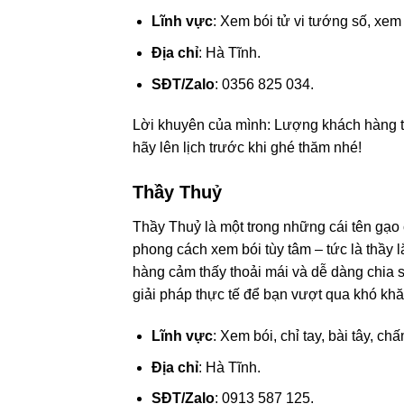
Lĩnh vực
: Xem bói tử vi tướng số, xem
Địa chỉ
: Hà Tĩnh.
SĐT/Zalo
: 0356 825 034.
Lời khuyên của mình: Lượng khách hàng t
hãy lên lịch trước khi ghé thăm nhé!
Thầy Thuỷ
Thầy Thuỷ là một trong những cái tên gạo cộ
phong cách xem bói tùy tâm – tức là thầy 
hàng cảm thấy thoải mái và dễ dàng chia s
giải pháp thực tế để bạn vượt qua khó khă
Lĩnh vực
: Xem bói, chỉ tay, bài tây, chấ
Địa chỉ
: Hà Tĩnh.
SĐT/Zalo
: 0913 587 125.