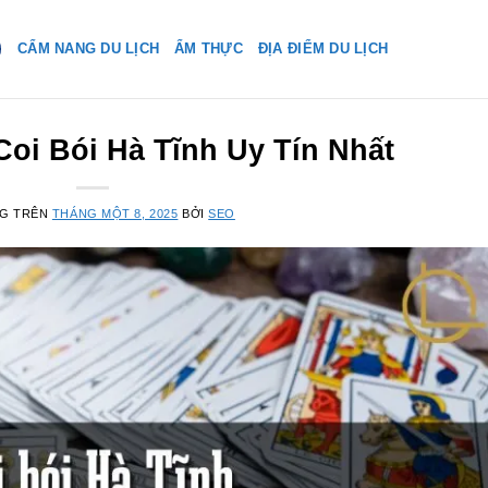
CẨM NANG DU LỊCH
ẨM THỰC
ĐỊA ĐIỂM DU LỊCH
Coi Bói Hà Tĩnh Uy Tín Nhất
NG TRÊN
THÁNG MỘT 8, 2025
BỞI
SEO