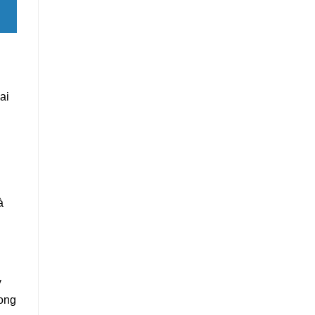
ai
à
y
rong