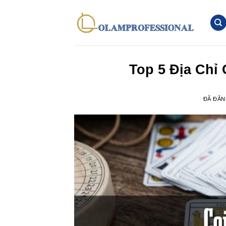
Chuyển
đến
nội
dung
Top 5 Địa Chỉ 
ĐÃ ĐĂ