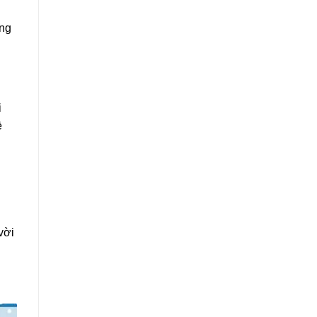
ang
i
ề
vời