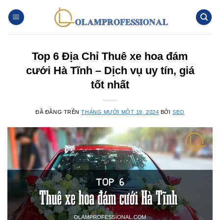
Chuyển
đến
nội
dung
Top 6 Địa Chỉ Thuê xe hoa đám
cưới Hà Tĩnh – Dịch vụ uy tín, giá
tốt nhất
ĐÃ ĐĂNG TRÊN
THÁNG MƯỜI MỘT 19, 2024
BỞI
SEO