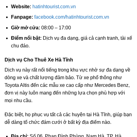
Website:
hatinhtourist.com.vn
Fanpage:
facebook.com/hatinhtourist.com.vn
Giờ mở cửa:
08:00 – 17:00
Điểm nổi bật:
Dịch vụ đa dạng, giá cả cạnh tranh, tài xế
chu đáo.
Dịch vụ Cho Thuê Xe Hà Tĩnh
Dịch vụ này rất nổi tiếng trong khu vực nhờ sự đa dạng về
dòng xe và chất lượng đảm bảo. Từ xe phổ thông như
Toyota Altis đến các mẫu xe cao cấp như Mercedes Benz,
đơn vị này luôn mang đến những lựa chọn phù hợp với
mọi nhu cầu.
Đặc biệt, họ phục vụ tất cả các huyện tại Hà Tĩnh, giúp bạn
dễ dàng tổ chức đám cưới ở bất kỳ địa điểm nào.
Địa chỉ:
Số 06, Phan Đình Phùng, Nam Hà, TP. Hà