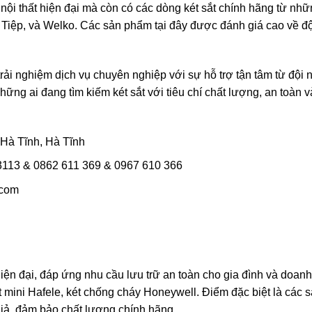
nội thất hiện đại mà còn có các dòng két sắt chính hãng từ nh
Tiệp, và Welko. Các sản phẩm tại đây được đánh giá cao về đ
ải nghiệm dịch vụ chuyên nghiệp với sự hỗ trợ tận tâm từ đội 
ững ai đang tìm kiếm két sắt với tiêu chí chất lượng, an toàn v
Hà Tĩnh, Hà Tĩnh
3113 & 0862 611 369 & 0967 610 366
.com
ện đại, đáp ứng nhu cầu lưu trữ an toàn cho gia đình và doanh
 mini Hafele, két chống cháy Honeywell. Điểm đặc biệt là các 
iả, đảm bảo chất lượng chính hãng.