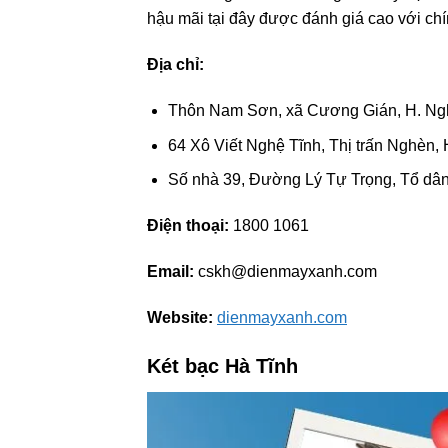
hậu mãi tại đây được đánh giá cao với chín
Địa chỉ:
Thôn Nam Sơn, xã Cương Gián, H. Ngh
64 Xô Viết Nghệ Tĩnh, Thị trấn Nghèn, 
Số nhà 39, Đường Lý Tự Trọng, Tổ dân
Điện thoại:
1800 1061
Email:
cskh@dienmayxanh.com
Website:
dienmayxanh.com
Két bạc Hà Tĩnh