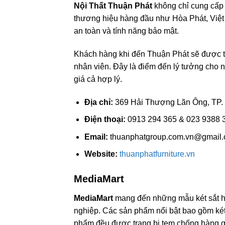
Nội Thất Thuận Phát
không chỉ cung cấp 
thương hiệu hàng đầu như Hòa Phát, Việt 
an toàn và tính năng bảo mật.
Khách hàng khi đến Thuận Phát sẽ được tr
nhân viên. Đây là điểm đến lý tưởng cho nh
giá cả hợp lý.
Địa chỉ:
369 Hải Thượng Lãn Ông, TP. 
Điện thoại:
0913 294 365 & 023 9388 
Email:
thuanphatgroup.com.vn@gmail
Website:
thuanphatfurniture.vn
MediaMart
MediaMart
mang đến những mẫu két sắt hi
nghiệp. Các sản phẩm nổi bật bao gồm két
phẩm đều được trang bị tem chống hàng g