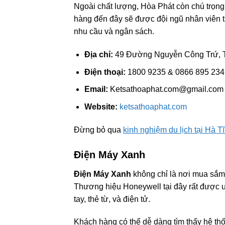
Ngoài chất lượng, Hòa Phát còn chú trọn
hàng đến đây sẽ được đội ngũ nhân viên t
nhu cầu và ngân sách.
Địa chỉ:
49 Đường Nguyễn Công Trứ, T
Điện thoại:
1800 9235 & 0866 895 234
Email:
Ketsathoaphat.com@gmail.com
Website:
ketsathoaphat.com
Đừng bỏ qua
kinh nghiệm du lịch tại Hà T
Điện Máy Xanh
Điện Máy Xanh
không chỉ là nơi mua sắm đ
Thương hiệu Honeywell tại đây rất được 
tay, thẻ từ, và điện tử.
Khách hàng có thể dễ dàng tìm thấy hệ thố