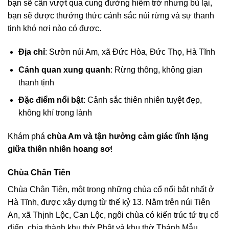
bạn sẽ cần vượt qua cung đường hiểm trở nhưng bù lại,
bạn sẽ được thưởng thức cảnh sắc núi rừng và sự thanh
tịnh khó nơi nào có được.
Địa chỉ
: Sườn núi Am, xã Đức Hòa, Đức Thọ, Hà Tĩnh
Cảnh quan xung quanh
: Rừng thông, không gian
thanh tịnh
Đặc điểm nổi bật
: Cảnh sắc thiên nhiên tuyệt đẹp,
không khí trong lành
Khám phá
chùa Am và tận hưởng cảm giác tĩnh lặng
giữa thiên nhiên hoang sơ
!
Chùa Chân Tiên
Chùa Chân Tiên, một trong những chùa cổ nổi bật nhất ở
Hà Tĩnh, được xây dựng từ thế kỷ 13. Nằm trên núi Tiên
An, xã Thịnh Lộc, Can Lộc, ngôi chùa có kiến trúc tứ trụ cổ
điển, chia thành khu thờ Phật và khu thờ Thánh Mẫu.