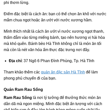
phi thơm lừng.
Điểm đặc biệt là cách ăn: bạn có thể chọn ăn khô với nước
mắm chua ngọt hoặc ăn ướt với nước xương hầm.
Mình thích nhất là cách ăn ướt vì nước xương ngọt thanh,
thấm đẫm vào từng miếng bánh, tạo nên hương vị hài hòa
mà khó quên. Bánh bèo Hà Tĩnh không chỉ là món ăn tối
mà còn là nét văn hóa ẩm thực đặc trưng nơi đây.
Địa chỉ
: 37 Ngõ 6 Phan Đình Phùng, Tp. Hà Tĩnh
Tham khảo thêm các
quán ăn đặc sản Hà Tĩnh
để làm
phong phú chuyến đi của bạn.
Quán Ram Rau Sống
Ram Rau Sống
là nơi lý tưởng để thưởng thức món ăn
dân dã mà ngon miệng. Mình đặc biệt ấn tượng với cách
chế biến ram ở đây: lớp bánh tráng mỏng cuốn chặt lấy